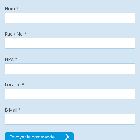
Nom *
Rue / No *
NPA *
Localité *
E-Mail *
Envoyer la commande