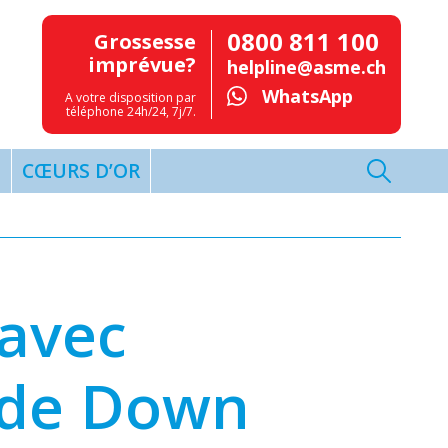
0800 811 100
Grossesse
imprévue?
helpline@asme.ch
WhatsApp
A votre disposition par
téléphone 24h/24, 7j/7.
T
CŒURS D’OR
 avec
 de Down