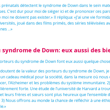
ts prénatals détectent le syndrome de Down dans le sein mater
s. C’est dur pour moi de siéger ici et de prononcer ces parol
oi ne doivent pas exister.» Il répliqua: «J’ai une vie formida
ersités, joué dans des films primés, des séries télévisées a
eunes …»
u syndrome de Down: eux aussi des bi
 porteurs du syndrome de Down font eux aussi quelque chose
i doutent de la valeur des porteurs du syndrome de Down, je 
un cadeau médical pour la société, dans la mesure où nou
ncer, l’Alzheimer et les problèmes du système immunitaire.
ièrement forte. Une étude de l’université de Harvard a trou
et leurs frères et sœurs sont plus heureux que l’ensemble d
r! 3) Nous offrons au monde la chance de réfléchir à une éth
ie.»