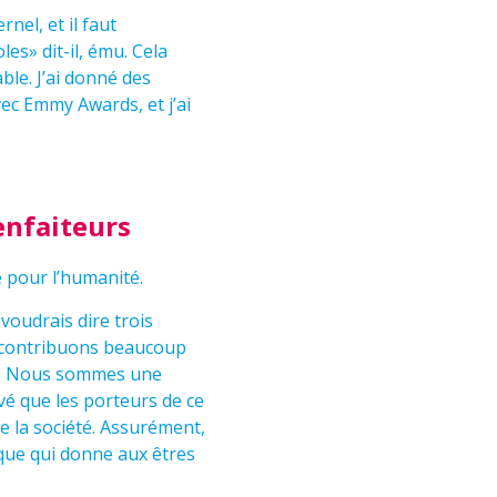
nel, et il faut
es» dit-il, ému. Cela
ble. J’ai donné des
vec Emmy Awards, et j’ai
enfaiteurs
 pour l’humanité.
voudrais dire trois
s contribuons beaucoup
 2) Nous sommes une
vé que les porteurs de ce
e la société. Assurément,
ique qui donne aux êtres