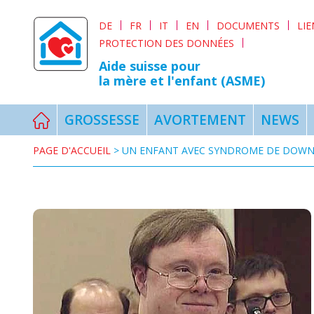
DE
FR
IT
EN
DOCUMENTS
LI
PROTECTION DES DONNÉES
Aide suisse pour
la mère et l'enfant (ASME)
GROSSESSE
AVORTEMENT
NEWS
PAGE D'ACCUEIL
>
UN ENFANT AVEC SYNDROME DE DOWN