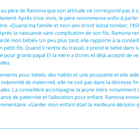
au père de Ramona que son attitude ne correspond pas à sa 
galement. Après trois mois, le père recommence enfin à parler 
illère: «Quand ma famille et mon ami m’ont laissé tomber, l’
 Après la naissance sans complication de son fils, Ramona reme
gardé mon bébé!» Un peu plus tard, elle rapporte à la consei
 petit-fils. Quand il rentre du travail, il prend le bébé dans
é pour grand-papa! Et la mère a d’ores et déjà accepté de vei
udes.
ements pour bébés, des habits et une poussette et elle ai
ndemnité de maternité, elle ne soit pas dans la détresse fin
tudes. La conseillère accompagne la jeune mère notamment d
sance de paternité et l’allocation pour enfant. Ramona envoi
commentaire: «Garder mon enfant était la meilleure décision qu