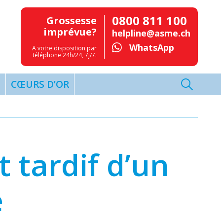
0800 811 100
Grossesse
imprévue?
helpline@asme.ch
WhatsApp
A votre disposition par
téléphone 24h/24, 7j/7.
T
CŒURS D’OR
 tardif d’un
e