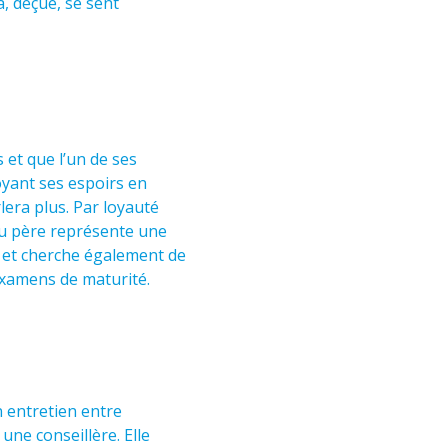
, déçue, se sent
s et que l’un de ses
voyant ses espoirs en
rlera plus. Par loyauté
 du père représente une
 et cherche également de
examens de maturité.
 entretien entre
ne conseillère. Elle