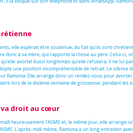
ter, il la bloque sur son téléphone et dans WhatsApp. Ramona
hrétienne
nts, elle espérait être soutenue, du fait qu’ils sont chrétien
uvre donc à sa mère, qui rapporte la chose au père. Celui-ci, 
qu’elle avorte! Aussi longtemps qu’elle refusera, il ne lui pa
adopte une position incompréhensible de retrait. Le silence
our Ramona. Elle arrange donc un rendez-vous pour avorter
hiatre lors de la dixième semaine de grossesse, pendant les 
 va droit au cœur
aît heureusement l’ASME et, le même jour, elle arrange un
 ASME. L’après-midi même, Ramona a un long entretien avec u