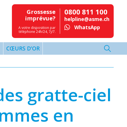
0800 811 100
Grossesse
imprévue?
helpline@asme.ch
WhatsApp
A votre disposition par
téléphone 24h/24, 7j/7.
T
CŒURS D’OR
es gratte-ciel
femmes en