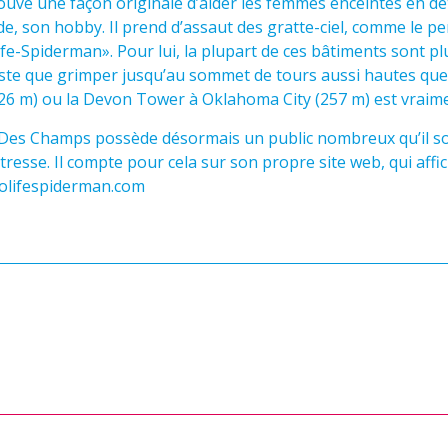
vé une façon originale d’aider les femmes enceintes en dé
alade, son hobby. Il prend d’assaut des gratte-ciel, comme le
e-Spiderman». Pour lui, la plupart de ces bâtiments sont plu
ste que grimper jusqu’au sommet de tours aussi hautes que
26 m) ou la Devon Tower à Oklahoma City (257 m) est vraime
Des Champs possède désormais un public nombreux qu’il sol
resse. Il compte pour cela sur son propre site web, qui affi
prolifespiderman.com