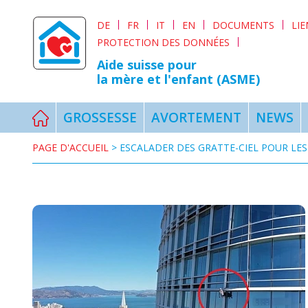
DE
FR
IT
EN
DOCUMENTS
LI
PROTECTION DES DONNÉES
Aide suisse pour
la mère et l'enfant (ASME)
GROSSESSE
AVORTEMENT
NEWS
PAGE D'ACCUEIL
>
ESCALADER DES GRATTE-CIEL POUR LE