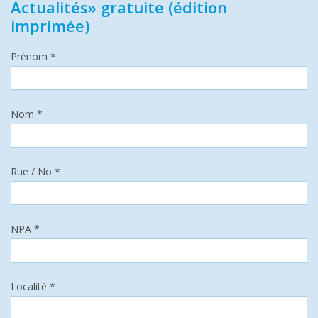
Actualités» gratuite (édition
imprimée)
Prénom *
Nom *
Rue / No *
NPA *
Localité *